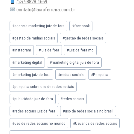
98828.1669
(32)
contato@lauraferreira.com.br
#
agencia marketing juiz de fora
#
facebook
#
gestao de midias sociais
#
gestao de redes sociais
#
instagram
#
juiz de fora
#
juiz de fora mg
#
marketing digital
#
marketing digital juiz de fora
#
marketing juiz de fora
#
midias sociais
#
Pesquisa
#
pesquisa sobre uso de redes sociais
#
publicidade juiz de fora
#
redes sociais
#
redes sociais juiz de fora
#
uso de redes sociais no brasil
#
uso de redes sociais no mundo
#
Usuários de redes sociais