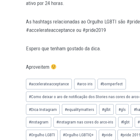
ativo por 24 horas.
As hashtags relacionadas ao Orgulho LGBTI são #pride,
#accelerateacceptance ou #pride2019
Espero que tenham gostado da dica.
Aproveitem
#
accelerateacceptance
#
arco iris
#
bornperfect
#
Como deixar o aro de notificação dos Stories nas cores do arco-
#
Dica Instagram
#
equalitymatters
#
glbt
#
gls
#
ha
#
instagram
#
instagram nas cores do arco-iris
#
lgbt
#
#
Orgulho LGBTI
#
Orgulho LGBTIQ+
#
pride
#
pride 201