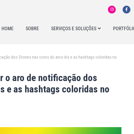
HOME
SOBRE
SERVIÇOS E SOLUÇÕES
PORTFÓLI
icação dos Stories nas cores do arco-íris e as hashtags coloridas no
 o aro de notificação dos
is e as hashtags coloridas no