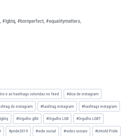
 #lgbtq, #bornperfect, #equalitymatters,
íris e as hashtags coloridas no feed
#
dica de instagram
shtag do instagram
#
hashtag instagram
#
hashtags instagram
lgbtq
#
Orgulho glbt
#
Orgulho LGB
#
Orgulho LGBT
9
#
pride2019
#
rede social
#
redes sociais
#
Untold Pride